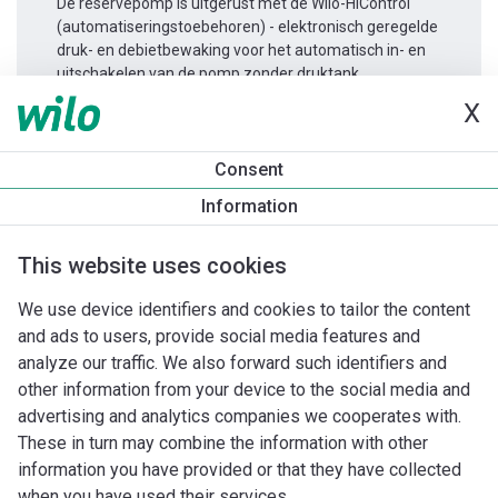
De reservepomp is uitgerust met de Wilo-HiControl
(automatiseringstoebehoren) - elektronisch geregelde
druk- en debietbewaking voor het automatisch in- en
uitschakelen van de pomp zonder druktank.
X
Productinformatie
Consent
WJ 203 (IE2) 1~
Information
Productomschrijving
Montagetoebehoren
Automatiseri
This website uses cookies
We use device identifiers and cookies to tailor the content
and ads to users, provide social media features and
analyze our traffic. We also forward such identifiers and
other information from your device to the social media and
advertising and analytics companies we cooperates with.
These in turn may combine the information with other
information you have provided or that they have collected
when you have used their services.