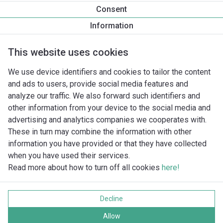
Productinformatie
Consent
WJ 203 (IE2) 1~
Information
Productomschrijving
Montagetoebehoren
Automatiseri
This website uses cookies
We use device identifiers and cookies to tailor the content
and ads to users, provide social media features and
analyze our traffic. We also forward such identifiers and
other information from your device to the social media and
advertising and analytics companies we cooperates with.
These in turn may combine the information with other
information you have provided or that they have collected
when you have used their services.
Read more about how to turn off all cookies
here!
Imprint
Gegevensbescherming
Decline
Cookie policy
Alle rechten voorbehouden
Allow