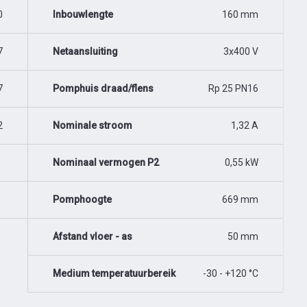
0
Inbouwlengte
160 mm
7
Netaansluiting
3x400 V
7
Pomphuis draad/flens
Rp 25 PN16
2
Nominale stroom
1,32 A
Nominaal vermogen P2
0,55 kW
Pomphoogte
669 mm
Afstand vloer - as
50 mm
Medium temperatuurbereik
-30 - +120 °C