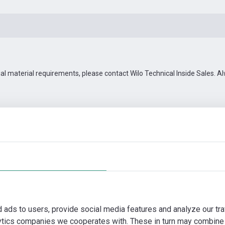
ial material requirements, please contact Wilo Technical Inside Sales.
-50
en
Automatiseringstoebehoren
Meer foto's
Video
d ads to users, provide social media features and analyze our tra
lytics companies we cooperates with. These in turn may combine 