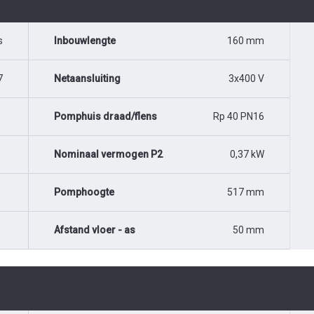
s
Inbouwlengte
160 mm
7
Netaansluiting
3x400 V
Pomphuis draad/flens
Rp 40 PN16
Nominaal vermogen P2
0,37 kW
Pomphoogte
517 mm
Afstand vloer - as
50 mm