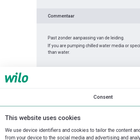
Commentaar
Past zonder aanpassing van de leiding.
If you are pumping chilled water media or spec
than water.
Productinformatie
Helix V 205-1/16/E/S/400
Productomschrijving
Montagetoebehor
Consent
This website uses cookies
We use device identifiers and cookies to tailor the content an
from your device to the social media and advertising and ana