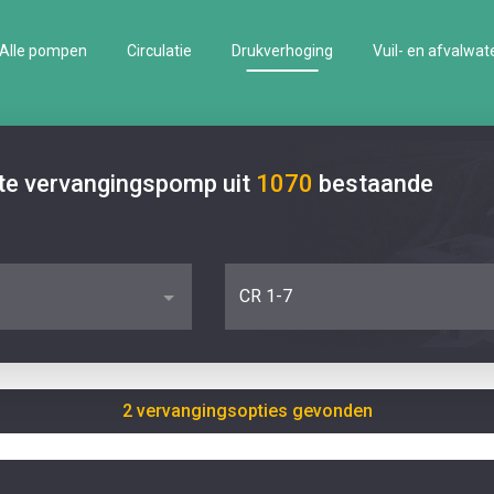
Alle pompen
Circulatie
Drukverhoging
Vuil- en afvalwat
ste vervangingspomp uit
1070
bestaande
CR 1-7
2 vervangingsopties gevonden