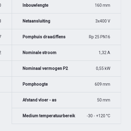
0
Inbouwlengte
160 mm
3
Netaansluiting
3x400 V
7
Pomphuis draad/flens
Rp 25 PN16
2
Nominale stroom
1,32 A
Nominaal vermogen P2
0,55 kW
Pomphoogte
609 mm
Afstand vloer - as
50 mm
Medium temperatuurbereik
-30 - +120 °C