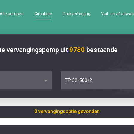
Alle pompen
Circulatie
Drukverhoging
Vuil- en afvalwat
ste vervangingspomp uit
9780
bestaande
TP 32-580/2
0 vervangingsoptie gevonden