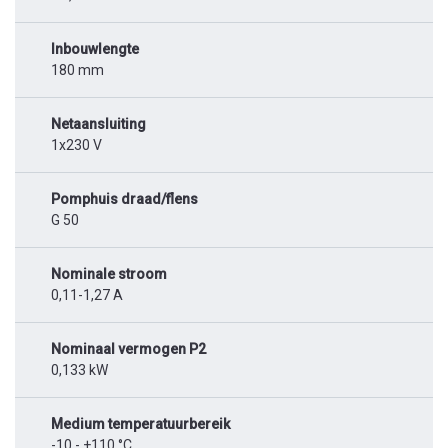
Inbouwlengte
180 mm
Netaansluiting
1x230 V
Pomphuis draad/flens
G 50
Nominale stroom
0,11-1,27 A
Nominaal vermogen P2
0,133 kW
Medium temperatuurbereik
-10 - +110 °C