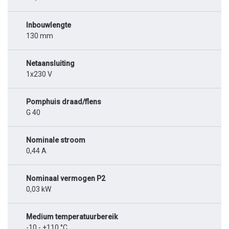
Inbouwlengte
130 mm
Netaansluiting
1x230 V
Pomphuis draad/flens
G 40
Nominale stroom
0,44 A
Nominaal vermogen P2
0,03 kW
Medium temperatuurbereik
-10 - +110 °C