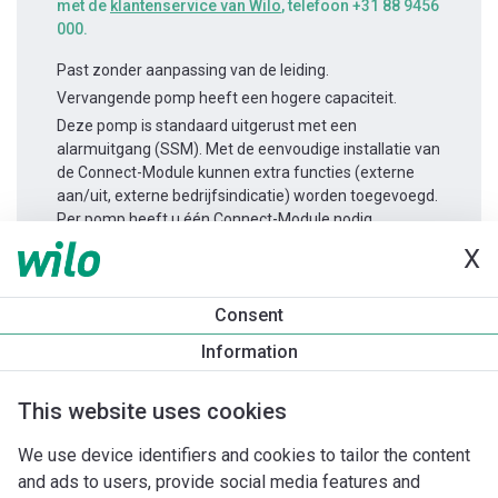
met de
klantenservice van Wilo
, telefoon +31 88 9456
000.
Past zonder aanpassing van de leiding.
Vervangende pomp heeft een hogere capaciteit.
Deze pomp is standaard uitgerust met een
alarmuitgang (SSM). Met de eenvoudige installatie van
de Connect-Module kunnen extra functies (externe
aan/uit, externe bedrijfsindicatie) worden toegevoegd.
Per pomp heeft u één Connect-Module nodig.
X
Productinformatie
Consent
Yonos MAXO 50/0,5-9
Information
Productomschrijving
Montagetoebehoren
Automatiseri
This website uses cookies
We use device identifiers and cookies to tailor the content
and ads to users, provide social media features and