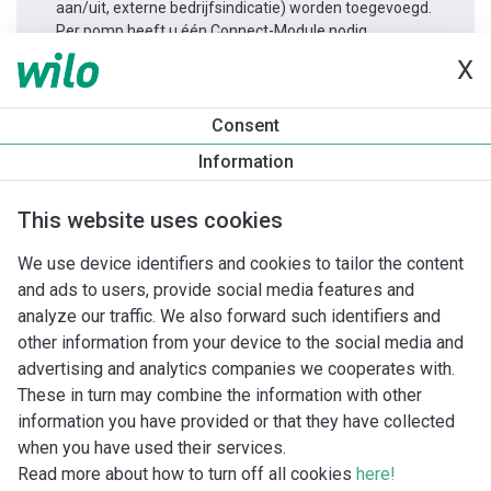
aan/uit, externe bedrijfsindicatie) worden toegevoegd.
Per pomp heeft u één Connect-Module nodig.
X
Productinformatie
Consent
Yonos MAXO 80/0,5-12 PN10
Information
Productomschrijving
Montagetoebehoren
Automatiseri
This website uses cookies
We use device identifiers and cookies to tailor the content
and ads to users, provide social media features and
analyze our traffic. We also forward such identifiers and
other information from your device to the social media and
advertising and analytics companies we cooperates with.
These in turn may combine the information with other
information you have provided or that they have collected
when you have used their services.
Read more about how to turn off all cookies
here!