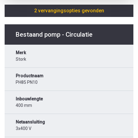
2 vervangingsopties gevonden
Bestaand pomp - Circulatie
Merk
Stork
Productnaam
PH85 PN10
Inbouwlengte
400 mm
Netaansluiting
3x400 V