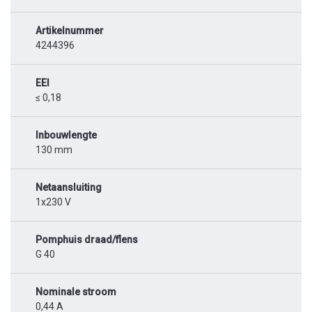
Artikelnummer
4244396
EEI
≤ 0,18
Inbouwlengte
130 mm
Netaansluiting
1x230 V
Pomphuis draad/flens
G 40
Nominale stroom
0,44 A