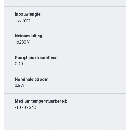
Inbouwlengte
130 mm
Netaansluiting
1x230 V
Pomphuis draad/flens
G 40
Nominale stroom
0,5 A
Medium temperatuurbereik
-10 - +95 °C