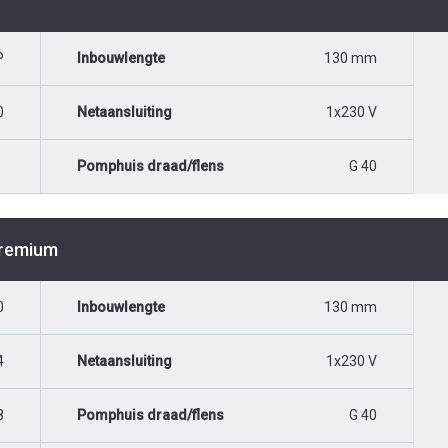
P
Inbouwlengte
130 mm
0
Netaansluiting
1x230 V
Pomphuis draad/flens
G 40
Premium
0
Inbouwlengte
130 mm
4
Netaansluiting
1x230 V
8
Pomphuis draad/flens
G 40