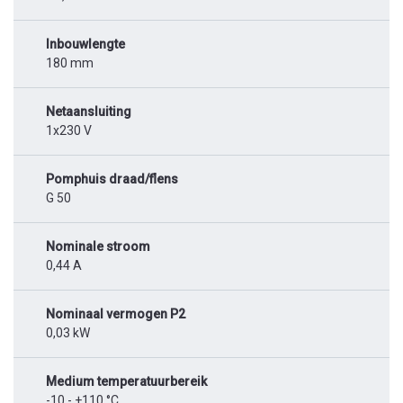
Inbouwlengte
180 mm
Netaansluiting
1x230 V
Pomphuis draad/flens
G 50
Nominale stroom
0,44 A
Nominaal vermogen P2
0,03 kW
Medium temperatuurbereik
-10 - +110 °C