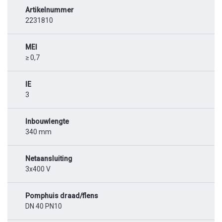
Artikelnummer
2231810
MEI
≥ 0,7
IE
3
Inbouwlengte
340 mm
Netaansluiting
3x400 V
Pomphuis draad/flens
DN 40 PN10