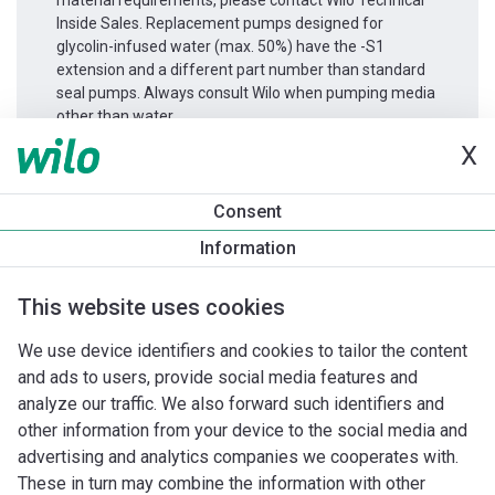
material requirements, please contact Wilo Technical
Inside Sales. Replacement pumps designed for
glycolin-infused water (max. 50%) have the -S1
extension and a different part number than standard
seal pumps. Always consult Wilo when pumping media
other than water.
X
Productinformatie
Consent
IPL 40/165-5,5/2
Information
Productomschrijving
Montagetoebehoren
Automatiseri
This website uses cookies
We use device identifiers and cookies to tailor the content
and ads to users, provide social media features and
analyze our traffic. We also forward such identifiers and
other information from your device to the social media and
advertising and analytics companies we cooperates with.
These in turn may combine the information with other