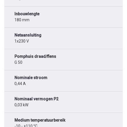
Inbouwlengte
180 mm
Netaansluiting
1x230 V
Pomphuis draad/flens
G 50
Nominale stroom
0,44 A
Nominaal vermogen P2
0,03 kW
Medium temperatuurbereik
-10 - +110 °C