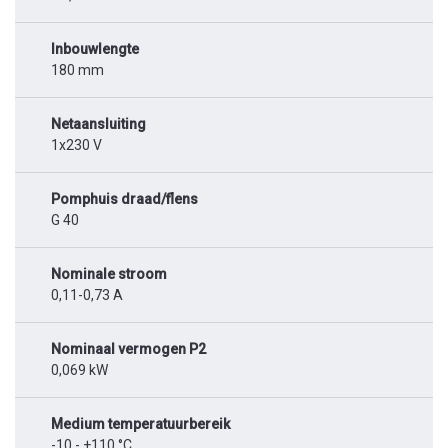
Inbouwlengte
180 mm
Netaansluiting
1x230 V
Pomphuis draad/flens
G 40
Nominale stroom
0,11-0,73 A
Nominaal vermogen P2
0,069 kW
Medium temperatuurbereik
-10 - +110 °C