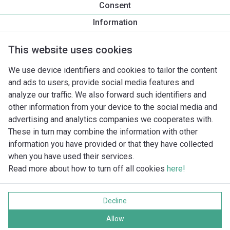
Consent
Yonos MAXO 25/0,5-7
Information
Productomschrijving
Montagetoebehoren
Automatiseri
This website uses cookies
We use device identifiers and cookies to tailor the content
and ads to users, provide social media features and
analyze our traffic. We also forward such identifiers and
other information from your device to the social media and
advertising and analytics companies we cooperates with.
These in turn may combine the information with other
information you have provided or that they have collected
when you have used their services.
Read more about how to turn off all cookies
here!
Imprint
Gegevensbescherming
Decline
Cookie policy
Alle rechten voorbehouden
Allow