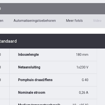
0
en
Automatiseringstoebehoren
Meer foto's
Video
Standaard
0
Inbouwlengte
180 mm
3
Netaansluiting
1x230 V
8
Pomphuis draad/flens
G 40
Nominale stroom
0,26 A