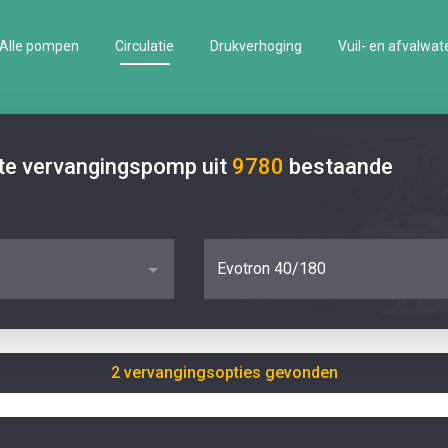
Alle pompen
Circulatie
Drukverhoging
Vuil- en afvalwat
ste vervangingspomp uit
9780
bestaande
Evotron 40/180
2 vervangingsopties gevonden