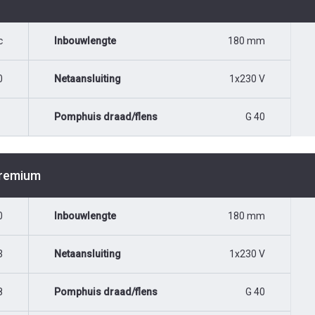
c
Inbouwlengte
180 mm
0
Netaansluiting
1x230 V
Pomphuis draad/flens
G 40
Premium
0
Inbouwlengte
180 mm
3
Netaansluiting
1x230 V
8
Pomphuis draad/flens
G 40