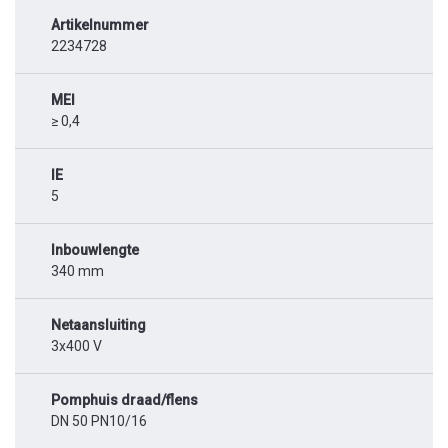
Artikelnummer
2234728
MEI
≥ 0,4
IE
5
Inbouwlengte
340 mm
Netaansluiting
3x400 V
Pomphuis draad/flens
DN 50 PN10/16