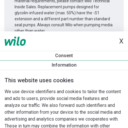
material requirements, please contact Wilo Technical
Inside Sales. Replacement pumps designed for
glycolin-infused water (max. 50%) have the -S1
extension and a different part number than standard
seal pumps. Always consult Wilo when pumping media
other than water.
X
Productinformatie
Consent
Yonos GIGA2.0-D 50/1-39/7,5
Information
Productomschrijving
Montagetoebehoren
Automatiseri
This website uses cookies
We use device identifiers and cookies to tailor the content
and ads to users, provide social media features and
analyze our traffic. We also forward such identifiers and
other information from your device to the social media and
advertising and analytics companies we cooperates with.
These in turn may combine the information with other