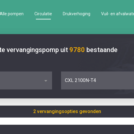
Alle pompen
Circulatie
Drukverhoging
Vuil- en afvalwat
ste vervangingspomp uit
9780
bestaande
CXL 2100N-T4
2 vervangingsopties gevonden