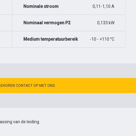
Nominale stroom
0,11-1,10 A
Nominaal vermogen P2
0,133 kW
Medium temperatuurbereik
-10 - +110 °C
BEHOREN CONTACT OP MET ONS.
sing van de leiding.