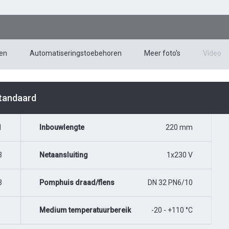
en
Automatiseringstoebehoren
Meer foto's
Video
Standaard
1
Inbouwlengte
220 mm
3
Netaansluiting
1x230 V
3
Pomphuis draad/flens
DN 32 PN6/10
Medium temperatuurbereik
-20 - +110 °C