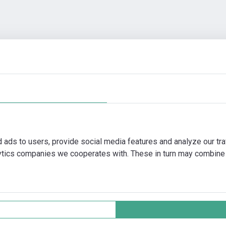
en
Automatiseringstoebehoren
Meer foto's
Video
d ads to users, provide social media features and analyze our tra
lytics companies we cooperates with. These in turn may combine 
Gegevensbescherming
Cookie policy
All