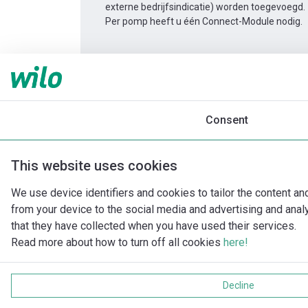
externe bedrijfsindicatie) worden toegevoegd.
Per pomp heeft u één Connect-Module nodig.
Productinformatie
Yonos MAXO-D 32/0,5-11
Productomschrijving
Montagetoebehor
Consent
This website uses cookies
We use device identifiers and cookies to tailor the content an
from your device to the social media and advertising and ana
that they have collected when you have used their services.
Read more about how to turn off all cookies
here!
Decline
Imprint