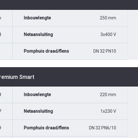
n
Inbouwlengte
250 mm
4
Netaansluiting
3x400 V
Pomphuis draad/flens
DN 32 PN10
Premium Smart
8
Inbouwlengte
220 mm
7
Netaansluiting
1x230 V
9
Pomphuis draad/flens
DN 32 PN6/10