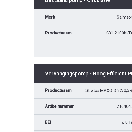
Bestaand pomp - Circulatie
Merk
Salmso
Productnaam
CXL 2100N-T
Vervangingspomp - Hoog Efficiënt 
Productnaam
Stratos MAXO-D 32/0,5-
Artikelnummer
216464
EEI
≤ 0,1