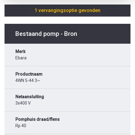
1 vervangingsoptie gevonden
Bestaand pomp - Bron
Merk
Ebara
Productnaam
4WN 5-44 3~
Netaansluiting
3x400 V
Pomphuis draad/flens
Rp 40