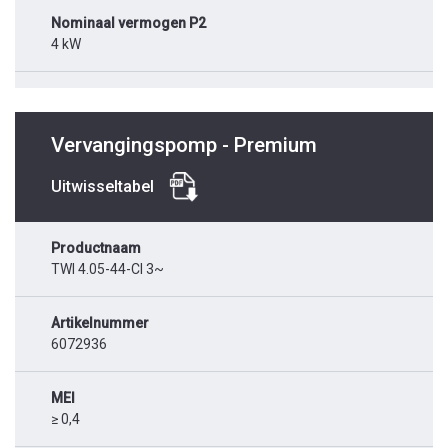
Nominaal vermogen P2
4 kW
Vervangingspomp - Premium
Uitwisseltabel
Productnaam
TWI 4.05-44-CI 3~
Artikelnummer
6072936
MEI
≥ 0,4