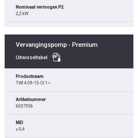
Nominaal vermogen P2
2,2 kW
Vervangingspomp - Premium
Uitwisseltabel
Productnaam
TWI 4.09-15-CI 1~
Artikelnummer
6037936
MEI
≥ 0,4