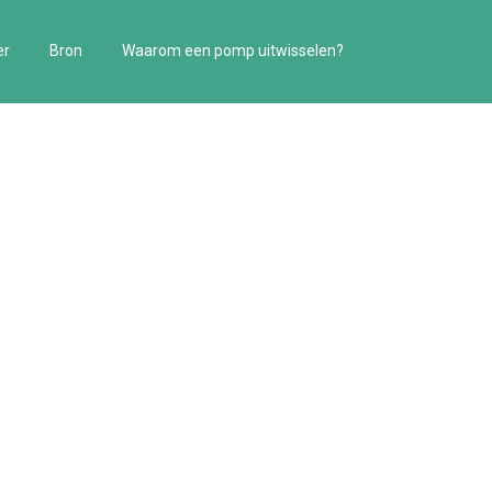
er
Bron
Waarom een pomp uitwisselen?